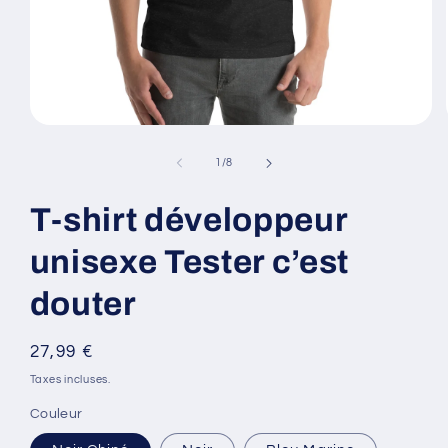
Ouvrir
le
média
de
1
/
8
1
dans
une
T-shirt développeur
fenêtre
modale
unisexe Tester c’est
douter
Prix
27,99 €
habituel
Taxes incluses.
Couleur