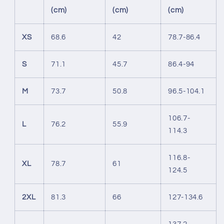
(cm)
(cm)
(cm)
XS
68.6
42
78.7-86.4
S
71.1
45.7
86.4-94
M
73.7
50.8
96.5-104.1
106.7-
L
76.2
55.9
114.3
116.8-
XL
78.7
61
124.5
2XL
81.3
66
127-134.6