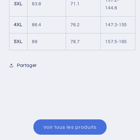
137.2-
3XL
83.8
71.1
144.8
4XL
86.4
76.2
147.3-155
5XL
89
78.7
157.5-165
Partager
Voir tous les produits