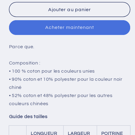
quantité
quantité
de
de
Ajouter au panier
T-
T-
shirt
shirt
Acheter maintenant
développeur
développeur
unisexe
unisexe
Tester
Tester
Parce que.
c’est
c’est
douter
douter
Composition :
• 100 % coton pour les couleurs unies
• 90% coton et 10% polyester pour la couleur noir
chiné
• 52% coton et 48% polyester pour les autres
couleurs chinées
Guide des tailles
LONGUEUR
LARGEUR
POITRINE