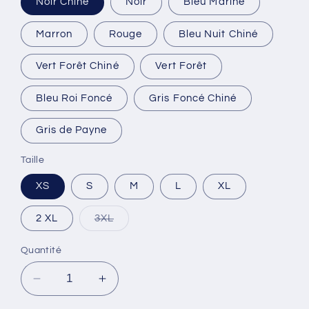
Noir Chiné
Noir
Bleu Marine
Marron
Rouge
Bleu Nuit Chiné
Vert Forêt Chiné
Vert Forêt
Bleu Roi Foncé
Gris Foncé Chiné
Gris de Payne
Taille
XS
S
M
L
XL
Variante
2 XL
3XL
épuisée
ou
indisponible
Quantité
Réduire
Augmenter
la
la